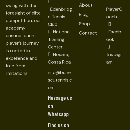
About
swing with the
Edenbridg
PlayerC
foresight of elite
Blog
e Tennis
oach
competition, our
Shop
Club
academy
National
Faceb
Contact
ensures each
Training
ook
player’s journey
Center
is rooted in
Nosara,
Instagr
excellence and
Costa Rica
am
free from
info@bune
limitations.
scutennis.c
om
Message us
on
Whatsapp
Find us on